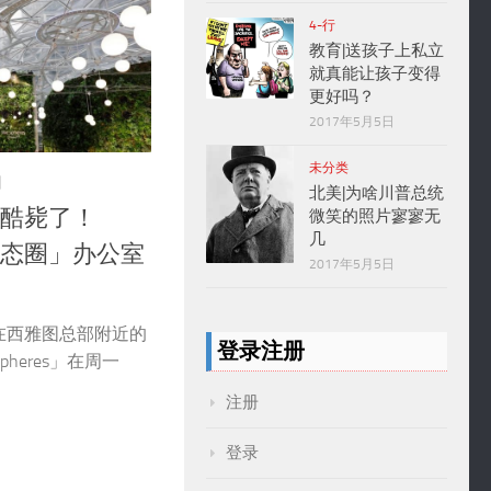
4-行
教育|送孩子上私立
就真能让孩子变得
更好吗？
2017年5月5日
未分类
日
北美|为啥川普总统
班酷毙了！
微笑的照片寥寥无
几
「生态圈」办公室
2017年5月5日
n 在西雅图总部附近的
登录注册
heres」在周一
注册
登录