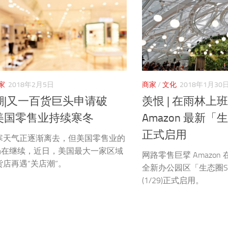
家
2018年2月5日
商家
/
文化
2018年1月30
潮|又一百货巨头申请破
羡恨 | 在雨林上
美国零售业持续寒冬
Amazon 最新
正式启用
寒天气正逐渐离去，但美国零售业的
”仍在继续，近日，美国最大一家区域
网路零售巨擘 Amazo
店再遇“关店潮”。
全新办公园区「生态圈Sp
(1/29)正式启用。