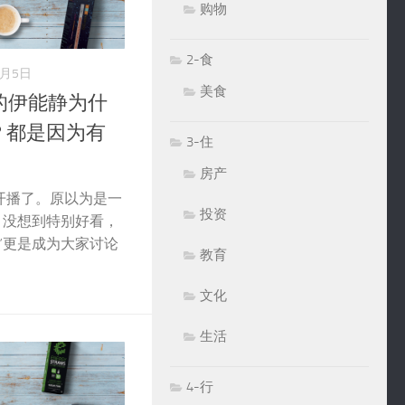
购物
2-食
8月5日
美食
的伊能静为什
？都是因为有
3-住
房产
开播了。原以为是一
投资
，没想到特别好看，
”更是成为大家讨论
教育
文化
生活
4-行