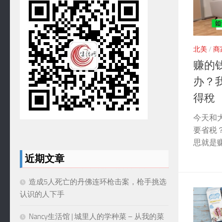
北美
/
商
赚的
办？
得稅
今天和
要省税
思就是
近期文章
造成5人死亡的丹佛连环枪击案，枪手挑选
认识的人下手
Nancy生活馆 | 城里人的学种菜 – 从我的菜