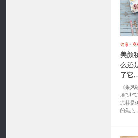
健康
/
商
美颜
么还
了它…
《乘风
堆“过
尤其是
的焦点…