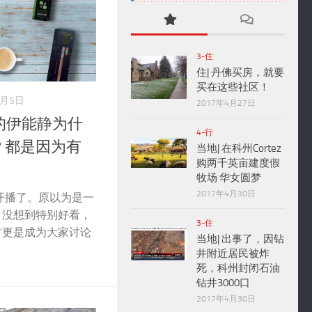
3-住
住| 丹佛买房，就要
买在这些社区！
8月5日
2017年4月27日
的伊能静为什
4-行
？都是因为有
当地| 在科州Cortez
购两千英亩建度假
牧场 华女圆梦
2017年4月30日
开播了。原以为是一
，没想到特别好看，
3-住
”更是成为大家讨论
当地| 出事了，因钻
井附近居民被炸
死，科州封闭石油
钻井3000口
2017年4月30日