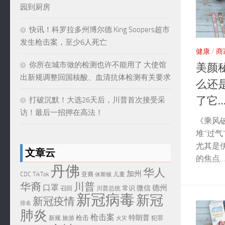
园到厨房
快讯！科罗拉多州博尔德 King Soopers超市
发生枪击案，至少6人死亡
健康
/
商
你所在城市做的检测也许不能用了 大使馆
美颜
出新规调整回国核酸、血清抗体检测有关要求
么还
了它…
打破沉默！大选26天后，川普首次接受采
访！最后一招押在高法！
《乘风
堆“过
尤其是
文章云
的焦点…
丹佛
华人
加州
CDC
TikTok
亚裔
儿童
休斯顿
华裔
川普
口罩
德州
微信
常识
召回
川普总统
新冠病毒
新冠
新冠疫情
排名
肺炎
枪击案
特朗普
枪击
新规
旅游
犯罪
火灾