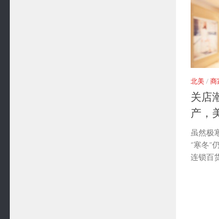
北美
/
商
关店
产，
虽然极
“寒冬
连锁百货