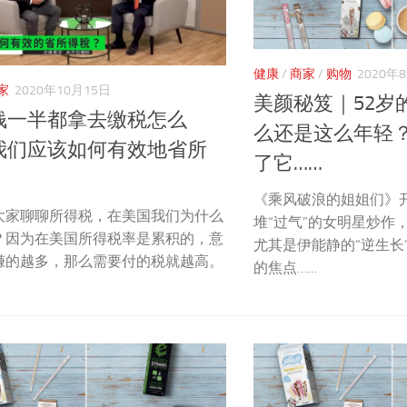
健康
/
商家
/
购物
2020年
家
2020年10月15日
美颜秘笈｜52岁
钱一半都拿去缴税怎么
么还是这么年轻
我们应该如何有效地省所
了它……
《乘风破浪的姐姐们》
大家聊聊所得税，在美国我们为什么
堆“过气”的女明星炒作
？因为在美国所得税率是累积的，意
尤其是伊能静的“逆生长
赚的越多，那么需要付的税就越高。
的焦点……