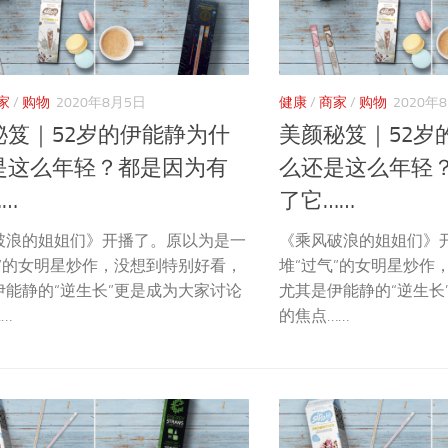
家
/
购物
2020年8月5日
健康
/
商家
/
购物
2020年
秘笈｜52岁的伊能静为什
美颜秘笈｜52岁
是这么年轻？都是因为有
么还是这么年轻
…
了它……
破浪的姐姐们》开播了。原以为是一
《乘风破浪的姐姐们》
气”的女明星炒作，没想到特别好看，
堆“过气”的女明星炒作
伊能静的“逆生长”更是成为大家讨论
尤其是伊能静的“逆生长
…
的焦点……