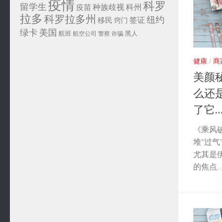
疫情
科罗
留学生
种族歧视
科州
疫苗
拉多
科罗拉多州
纽约
签证
移民
窍门
绿卡
美国
航班
黑人
航空公司
警察
诈骗
健康
/
商
美颜
么还
了它…
《乘风
堆“过
尤其是
的焦点…