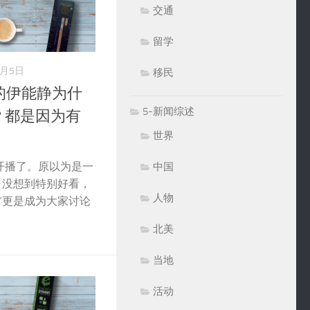
交通
留学
8月5日
移民
的伊能静为什
5-新闻综述
？都是因为有
世界
开播了。原以为是一
中国
，没想到特别好看，
人物
”更是成为大家讨论
北美
当地
活动