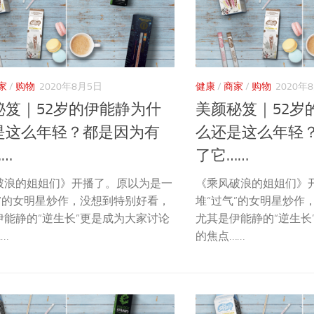
家
/
购物
2020年8月5日
健康
/
商家
/
购物
2020年
秘笈｜52岁的伊能静为什
美颜秘笈｜52岁
是这么年轻？都是因为有
么还是这么年轻
…
了它……
破浪的姐姐们》开播了。原以为是一
《乘风破浪的姐姐们》
气”的女明星炒作，没想到特别好看，
堆“过气”的女明星炒作
伊能静的“逆生长”更是成为大家讨论
尤其是伊能静的“逆生长
…
的焦点……