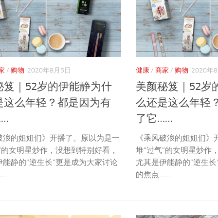
家
/
购物
2020年8月5日
健康
/
商家
/
购物
2020年
秘笈｜52岁的伊能静为什
美颜秘笈｜52岁
是这么年轻？都是因为有
么还是这么年轻
…
了它……
破浪的姐姐们》开播了。原以为是一
《乘风破浪的姐姐们》
气”的女明星炒作，没想到特别好看，
堆“过气”的女明星炒作
伊能静的“逆生长”更是成为大家讨论
尤其是伊能静的“逆生长
…
的焦点……